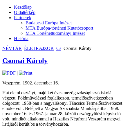
Kezdőlap
Oldaltérkép
Partnerek
Budapesti Európa Intézet
MTA Európa-történeti Kutatócsoport
MTA Történettudományi Intézet
História
NÉVTÁR
ÉLETRAJZOK
Cs
Csomai Károly
Csomai Károly
|
Veszprém, 1902. december 16.
Hat elemi osztályt, majd két éves mezőgazdasági szakiskolát
végzett. Földműveléssel foglalkozott, termelőszövetkezetben
dolgozott. 1958-ban a nagyalásonyi Táncsics Termelőszövetkezet
elnöke volt. Belépett a Magyar Szocialista Munkáspártba. 1958.
november 16. és 1967. január 28. között országgyűlési képviselő
volt, mindkét alkalommal a Hazafias Népfront Veszprém megyei
listájáról került be a törvényhozásba.