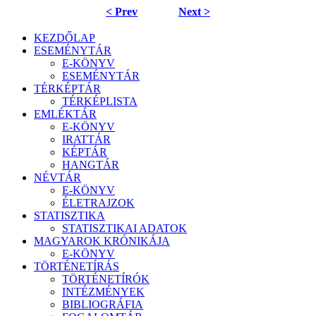
< Prev
Next >
KEZDŐLAP
ESEMÉNYTÁR
E-KÖNYV
ESEMÉNYTÁR
TÉRKÉPTÁR
TÉRKÉPLISTA
EMLÉKTÁR
E-KÖNYV
IRATTÁR
KÉPTÁR
HANGTÁR
NÉVTÁR
E-KÖNYV
ÉLETRAJZOK
STATISZTIKA
STATISZTIKAI ADATOK
MAGYAROK KRÓNIKÁJA
E-KÖNYV
TÖRTÉNETÍRÁS
TÖRTÉNETÍRÓK
INTÉZMÉNYEK
BIBLIOGRÁFIA