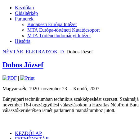
Kezdőlap
Oldaltérkép
Partnerek
Budapesti Európa Intézet
MTA Európa-történeti Kutatócsoport
MTA Történettudományi Intézet
História
NÉVTÁR
ÉLETRAJZOK
D
Dobos József
Dobos József
|
Magyarszék, 1920. november 23. – Komló, 2007
Bányaipari technikumban technikus szakképesítést szerzett. Szakmájá
november 16-i országgyűlési választásokon a Hazafias Népfront Baranya
választókerületében ismét parlamenti mandátumhoz jutott.
KEZDŐLAP
ESEMÉNYTÁR