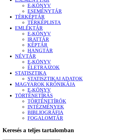
E-KÖNYV
ESEMÉNYTÁR
TÉRKÉPTÁR
TÉRKÉPLISTA
EMLÉKTÁR
E-KÖNYV
IRATTÁR
KÉPTÁR
HANGTÁR
NÉVTÁR
E-KÖNYV
ÉLETRAJZOK
STATISZTIKA
STATISZTIKAI ADATOK
MAGYAROK KRÓNIKÁJA
E-KÖNYV
TÖRTÉNETÍRÁS
TÖRTÉNETÍRÓK
INTÉZMÉNYEK
BIBLIOGRÁFIA
FOGALOMTÁR
Keresés a teljes tartalomban