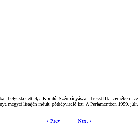
ban helyezkedett el, a Komlói Szénbányászati Tröszt III. üzemében üz
 megyei listáján indult, pótképviselő lett. A Parlamentben 1959. júliu
< Prev
Next >