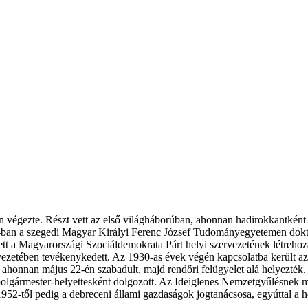
n végezte. Részt vett az első világháborúban, ahonnan hadirokkantként t
ban a szegedi Magyar Királyi Ferenc József Tudományegyetemen dokto
t a Magyarországi Szociáldemokrata Párt helyi szervezetének létrehozá
vezetében tevékenykedett. Az 1930-as évek végén kapcsolatba került az
k, ahonnan május 22-én szabadult, majd rendőri felügyelet alá helyezté
jd polgármester-helyettesként dolgozott. Az Ideiglenes Nemzetgyűlésnek
1952-től pedig a debreceni állami gazdaságok jogtanácsosa, egyúttal a 