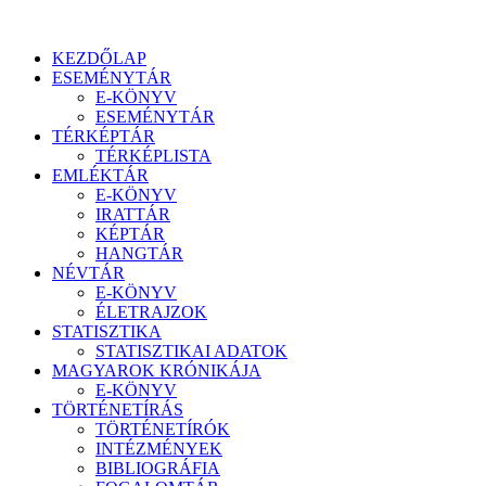
KEZDŐLAP
ESEMÉNYTÁR
E-KÖNYV
ESEMÉNYTÁR
TÉRKÉPTÁR
TÉRKÉPLISTA
EMLÉKTÁR
E-KÖNYV
IRATTÁR
KÉPTÁR
HANGTÁR
NÉVTÁR
E-KÖNYV
ÉLETRAJZOK
STATISZTIKA
STATISZTIKAI ADATOK
MAGYAROK KRÓNIKÁJA
E-KÖNYV
TÖRTÉNETÍRÁS
TÖRTÉNETÍRÓK
INTÉZMÉNYEK
BIBLIOGRÁFIA