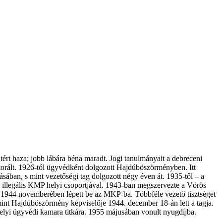
ért haza; jobb lábára béna maradt. Jogi tanulmányait a debreceni
rált. 1926-tól ügyvédként dolgozott Hajdúböszörményben. Itt
sában, s mint vezetőségi tag dolgozott négy éven át. 1935-től – a
 illegális KMP helyi csoportjával. 1943-ban megszervezte a Vörös
k. 1944 novemberében lépett be az MKP-ba. Többféle vezető tisztséget
 mint Hajdúböszörmény képviselője 1944. december 18-án lett a tagja.
helyi ügyvédi kamara titkára. 1955 májusában vonult nyugdíjba.