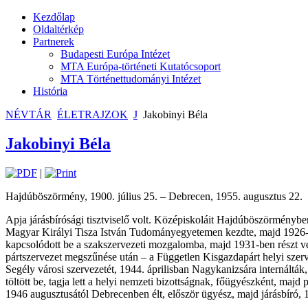
Kezdőlap
Oldaltérkép
Partnerek
Budapesti Európa Intézet
MTA Európa-történeti Kutatócsoport
MTA Történettudományi Intézet
História
NÉVTÁR
ÉLETRAJZOK
J
Jakobinyi Béla
Jakobinyi Béla
|
Hajdúböszörmény, 1900. július 25. – Debrecen, 1955. augusztus 22.
Apja járásbírósági tisztviselő volt. Középiskoláit Hajdúböszörménybe
Magyar Királyi Tisza István Tudományegyetemen kezdte, majd 1926-
kapcsolódott be a szakszervezeti mozgalomba, majd 1931-ben részt vet
pártszervezet megszűnése után – a Független Kisgazdapárt helyi szer
Segély városi szervezetét, 1944. áprilisban Nagykanizsára internáltá
töltött be, tagja lett a helyi nemzeti bizottságnak, főügyészként, ma
1946 augusztusától Debrecenben élt, először ügyész, majd járásbíró, 