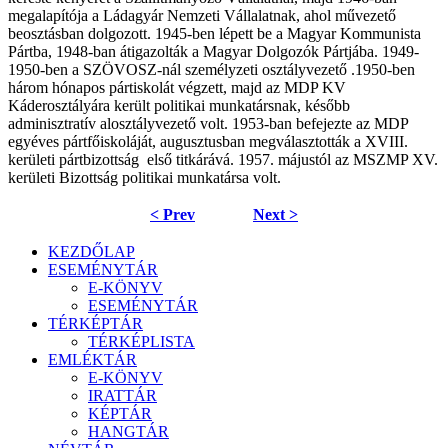
megalapítója a Ládagyár Nemzeti Vállalatnak, ahol művezető
beosztásban dolgozott. 1945-ben lépett be a Magyar Kommunista
Pártba, 1948-ban átigazolták a Magyar Dolgozók Pártjába.
1949-
1950-ben a SZÖVOSZ-nál személyzeti osztályvezető .
1950-ben
három hónapos pártiskolát végzett, majd az MDP KV
Káderosztályára került politikai munkatársnak, később
adminisztratív alosztályvezető volt. 1953-ban befejezte az MDP
egyéves pártfőiskoláját, augusztusban megválasztották a XVIII.
kerületi pártbizottság első titkárává. 1957. májustól az MSZMP XV.
kerületi Bizottság politikai munkatársa volt.
< Prev
Next >
KEZDŐLAP
ESEMÉNYTÁR
E-KÖNYV
ESEMÉNYTÁR
TÉRKÉPTÁR
TÉRKÉPLISTA
EMLÉKTÁR
E-KÖNYV
IRATTÁR
KÉPTÁR
HANGTÁR