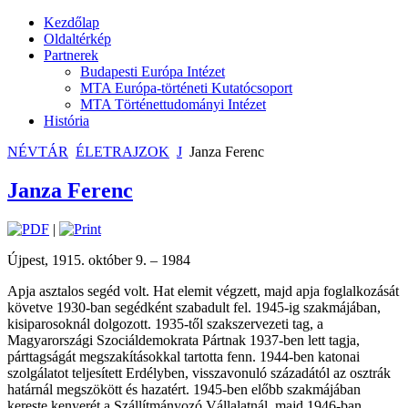
Kezdőlap
Oldaltérkép
Partnerek
Budapesti Európa Intézet
MTA Európa-történeti Kutatócsoport
MTA Történettudományi Intézet
História
NÉVTÁR
ÉLETRAJZOK
J
Janza Ferenc
Janza Ferenc
|
Újpest, 1915. október 9. – 1984
Apja asztalos segéd volt. Hat elemit végzett, majd apja foglalkozását
követve 1930-ban segédként szabadult fel. 1945-ig szakmájában,
kisiparosoknál dolgozott. 1935-től szakszervezeti tag, a
Magyarországi Szociáldemokrata Pártnak 1937-ben lett tagja,
párttagságát megszakításokkal tartotta fenn. 1944-ben katonai
szolgálatot teljesített Erdélyben, visszavonuló századától az osztrák
határnál megszökött és hazatért. 1945-ben előbb szakmájában
kereste kenyerét a Szállítmányozó Vállalatnál, majd 1946-ban