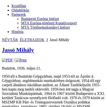
Kezdőlap
Oldaltérkép
Partnerek
Budapesti Európa Intézet
MTA Európa-történeti Kutatócsoport
MTA Történettudományi Intézet
História
NÉVTÁR
ÉLETRAJZOK
J
Jassó Mihály
Jassó Mihály
|
Budafok, 1936. május 21.
1950-től a Budafoki Gépgyárban, majd 1953-tól az Április 4.
Gépgyárban, segédmunkás munkakörben dolgozott. 1954-től egy
csepeli általános iskolában tanított, az Állami Tanítóképzőn 1955-
ben kapta meg tanítói oklevelét. 1959-ben lett tagja a Magyar
Szocialista Munkáspártnak. 1964 és 1967 között Budapesten a XXI.
kerületi Tanácson személyzeti főelőadó volt. 1976 és 1979 között az
MSZMP KB Párt- és Tömegszervezetek Osztálya politikai
munkatársa, instruktora, 1983. október 18-ától az MSZMP