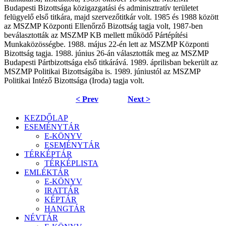
Budapesti Bizottsága közigazgatási és adminisztratív területet
felügyelő első titkára, majd szervezőtitkár volt. 1985 és 1988 között
az MSZMP Központi Ellenőrző Bizottság tagja volt, 1987-ben
beválasztották az MSZMP KB mellett működő Pártépítési
Munkaközösségbe. 1988. május 22-én lett az MSZMP Központi
Bizottság tagja. 1988. június 26-án választották meg az MSZMP
Budapesti Pártbizottsága első titkárává. 1989. áprilisban bekerült az
MSZMP Politikai Bizottságába is. 1989. júniustól az MSZMP
Politikai Intéző Bizottsága (Iroda) tagja volt.
< Prev
Next >
KEZDŐLAP
ESEMÉNYTÁR
E-KÖNYV
ESEMÉNYTÁR
TÉRKÉPTÁR
TÉRKÉPLISTA
EMLÉKTÁR
E-KÖNYV
IRATTÁR
KÉPTÁR
HANGTÁR
NÉVTÁR