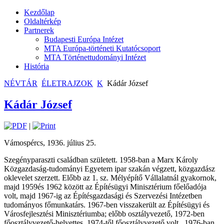
Kezdőlap
Oldaltérkép
Partnerek
Budapesti Európa Intézet
MTA Európa-történeti Kutatócsoport
MTA Történettudományi Intézet
História
NÉVTÁR
ÉLETRAJZOK
K
Kádár József
Kádár József
|
Vámospércs, 1936. július 25.
Szegényparaszti családban született. 1958-ban a Marx Károly
Közgazdaság-tudományi Egyetem ipar szakán végzett, közgazdász
oklevelet szerzett. Előbb az 1. sz. Mélyépítő Vállalatnál gyakornok,
majd 1959és 1962 között az Építésügyi Minisztérium főelőadója
volt, majd 1967-ig az Építésgazdasági és Szervezési Intézetben
tudományos főmunkatárs. 1967-ben visszakerült az Építésügyi és
Városfejlesztési Minisztériumba; előbb osztályvezető, 1972-ben
főosztályvezető-helyettes, 1974-től főosztályvezető volt.
1976-ban