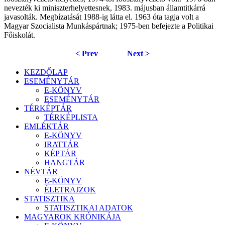
nevezték ki miniszterhelyettesnek, 1983. májusban államtitkárrá
javasolták. Megbízatását 1988-ig látta el. 1963 óta tagja volt a
Magyar Szocialista Munkáspártnak; 1975-ben befejezte a Politikai
Főiskolát.
< Prev
Next >
KEZDŐLAP
ESEMÉNYTÁR
E-KÖNYV
ESEMÉNYTÁR
TÉRKÉPTÁR
TÉRKÉPLISTA
EMLÉKTÁR
E-KÖNYV
IRATTÁR
KÉPTÁR
HANGTÁR
NÉVTÁR
E-KÖNYV
ÉLETRAJZOK
STATISZTIKA
STATISZTIKAI ADATOK
MAGYAROK KRÓNIKÁJA