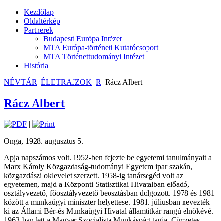
Kezdőlap
Oldaltérkép
Partnerek
Budapesti Európa Intézet
MTA Európa-történeti Kutatócsoport
MTA Történettudományi Intézet
História
NÉVTÁR
ÉLETRAJZOK
R
Rácz Albert
Rácz Albert
|
Onga, 1928. augusztus 5.
Apja napszámos volt. 1952-ben fejezte be egyetemi tanulmányait a
Marx Károly Közgazdaság-tudományi Egyetem ipar szakán,
közgazdászi oklevelet szerzett. 1958-ig tanársegéd volt az
egyetemen, majd a Központi Statisztikai Hivatalban előadó,
osztályvezető, főosztályvezető beosztásban dolgozott. 1978 és 1981
között a munkaügyi miniszter helyettese. 1981. júliusban nevezték
ki az Állami Bér-és Munkaügyi Hivatal államtitkár rangú elnökévé.
1963-ban lett a Magyar Szocialista Munkáspárt tagja. Címzetes