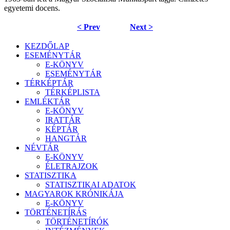
egyetemi docens.
< Prev
Next >
KEZDŐLAP
ESEMÉNYTÁR
E-KÖNYV
ESEMÉNYTÁR
TÉRKÉPTÁR
TÉRKÉPLISTA
EMLÉKTÁR
E-KÖNYV
IRATTÁR
KÉPTÁR
HANGTÁR
NÉVTÁR
E-KÖNYV
ÉLETRAJZOK
STATISZTIKA
STATISZTIKAI ADATOK
MAGYAROK KRÓNIKÁJA
E-KÖNYV
TÖRTÉNETÍRÁS
TÖRTÉNETÍRÓK