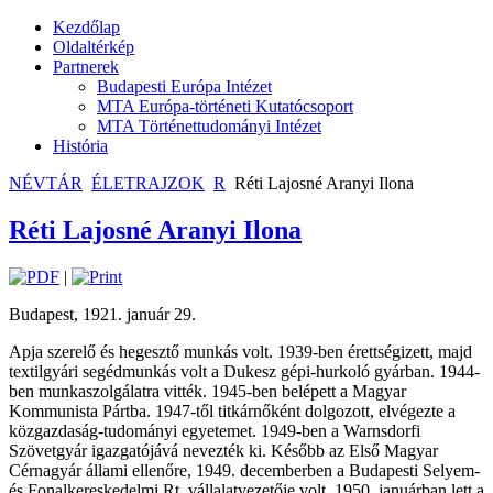
Kezdőlap
Oldaltérkép
Partnerek
Budapesti Európa Intézet
MTA Európa-történeti Kutatócsoport
MTA Történettudományi Intézet
História
NÉVTÁR
ÉLETRAJZOK
R
Réti Lajosné Aranyi Ilona
Réti Lajosné Aranyi Ilona
|
Budapest, 1921. január 29.
Apja szerelő és hegesztő munkás volt. 1939-ben érettségizett, majd
textilgyári segédmunkás volt a Dukesz gépi-hurkoló gyárban. 1944-
ben munkaszolgálatra vitték. 1945-ben belépett a Magyar
Kommunista Pártba. 1947-től titkárnőként dolgozott, elvégezte a
közgazdaság-tudományi egyetemet. 1949-ben a Warnsdorfi
Szövetgyár igazgatójává nevezték ki. Később az Első Magyar
Cérnagyár állami ellenőre, 1949. decemberben a Budapesti Selyem-
és Fonalkereskedelmi Rt. vállalatvezetője volt. 1950. januárban lett a