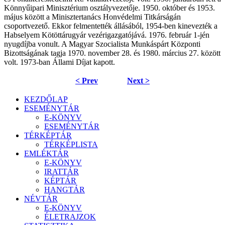
Könnyűipari Minisztérium osztályvezetője. 1950. október és 1953.
május között a Minisztertanács Honvédelmi Titkárságán
csoportvezető. Ekkor felmentették állásából, 1954-ben kinevezték a
Habselyem Kötöttárugyár vezérigazgatójává. 1976. február 1-jén
nyugdíjba vonult. A Magyar Szocialista Munkáspárt Központi
Bizottságának tagja 1970. november 28. és 1980. március 27. között
volt. 1973-ban Állami Díjat kapott.
< Prev
Next >
KEZDŐLAP
ESEMÉNYTÁR
E-KÖNYV
ESEMÉNYTÁR
TÉRKÉPTÁR
TÉRKÉPLISTA
EMLÉKTÁR
E-KÖNYV
IRATTÁR
KÉPTÁR
HANGTÁR
NÉVTÁR
E-KÖNYV
ÉLETRAJZOK