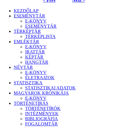
< Prev
Next >
KEZDŐLAP
ESEMÉNYTÁR
E-KÖNYV
ESEMÉNYTÁR
TÉRKÉPTÁR
TÉRKÉPLISTA
EMLÉKTÁR
E-KÖNYV
IRATTÁR
KÉPTÁR
HANGTÁR
NÉVTÁR
E-KÖNYV
ÉLETRAJZOK
STATISZTIKA
STATISZTIKAI ADATOK
MAGYAROK KRÓNIKÁJA
E-KÖNYV
TÖRTÉNETÍRÁS
TÖRTÉNETÍRÓK
INTÉZMÉNYEK
BIBLIOGRÁFIA
FOGALOMTÁR