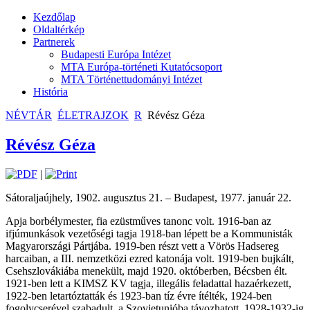
Kezdőlap
Oldaltérkép
Partnerek
Budapesti Európa Intézet
MTA Európa-történeti Kutatócsoport
MTA Történettudományi Intézet
História
NÉVTÁR
ÉLETRAJZOK
R
Révész Géza
Révész Géza
|
Sátoraljaújhely, 1902. augusztus 21. – Budapest, 1977. január 22.
Apja borbélymester, fia ezüstműves tanonc volt. 1916-ban az
ifjúmunkások vezetőségi tagja 1918-ban lépett be a Kommunisták
Magyarországi Pártjába. 1919-ben részt vett a Vörös Hadsereg
harcaiban, a III. nemzetközi ezred katonája volt. 1919-ben bujkált,
Csehszlovákiába menekült, majd 1920. októberben, Bécsben élt.
1921-ben lett a KIMSZ KV tagja, illegális feladattal hazaérkezett,
1922-ben letartóztatták és 1923-ban tíz évre ítélték, 1924-ben
fogolycserével szabadult, a Szovjetunióba távozhatott. 1928-1932-ig