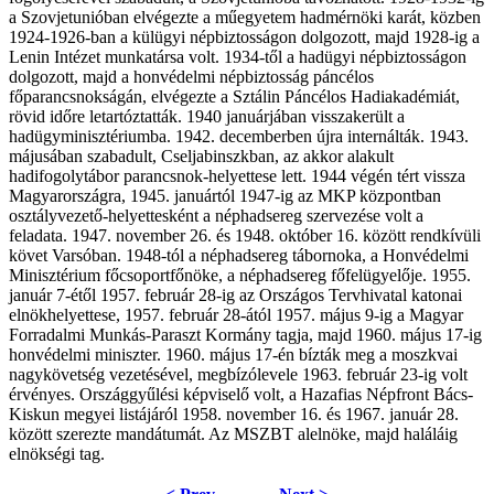
a Szovjetunióban elvégezte a műegyetem hadmérnöki karát, közben
1924-1926-ban a külügyi népbiztosságon dolgozott, majd 1928-ig a
Lenin Intézet munkatársa volt. 1934-től a hadügyi népbiztosságon
dolgozott, majd a honvédelmi népbiztosság páncélos
főparancsnokságán, elvégezte a Sztálin Páncélos Hadiakadémiát,
rövid időre letartóztatták. 1940 januárjában visszakerült a
hadügyminisztériumba. 1942. decemberben újra internálták. 1943.
májusában szabadult, Cseljabinszkban, az akkor alakult
hadifogolytábor parancsnok-helyettese lett. 1944 végén tért vissza
Magyarországra, 1945. januártól 1947-ig az MKP központban
osztályvezető-helyettesként a néphadsereg szervezése volt a
feladata. 1947. november 26. és 1948. október 16. között rendkívüli
követ Varsóban. 1948-tól a néphadsereg tábornoka, a Honvédelmi
Minisztérium főcsoportfőnöke, a néphadsereg főfelügyelője. 1955.
január 7-étől 1957. február 28-ig az Országos Tervhivatal katonai
elnökhelyettese, 1957. február 28-ától 1957. május 9-ig a Magyar
Forradalmi Munkás-Paraszt Kormány tagja, majd 1960. május 17-ig
honvédelmi miniszter. 1960. május 17-én bízták meg a moszkvai
nagykövetség vezetésével, megbízólevele 1963. február 23-ig volt
érvényes. Országgyűlési képviselő volt, a Hazafias Népfront Bács-
Kiskun megyei listájáról 1958. november 16. és 1967. január 28.
között szerezte mandátumát. Az MSZBT alelnöke, majd haláláig
elnökségi tag.