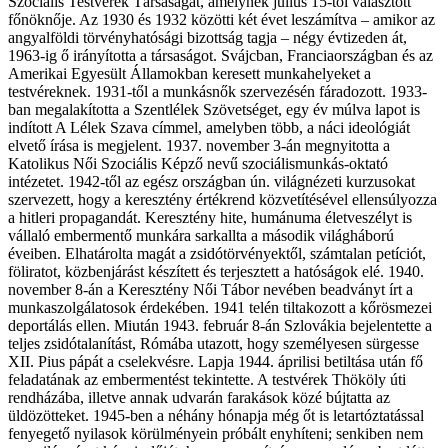
Szociális Testvérek Társaságát, amelynek július 15-től választott
főnöknője. Az 1930 és 1932 közötti két évet leszámítva – amikor az
angyalföldi törvényhatósági bizottság tagja – négy évtizeden át,
1963-ig ő irányította a társaságot. Svájcban, Franciaországban és az
Amerikai Egyesült Államokban keresett munkahelyeket a
testvéreknek. 1931-től a munkásnők szervezésén fáradozott. 1933-
ban megalakította a Szentlélek Szövetséget, egy év múlva lapot is
indított A Lélek Szava címmel, amelyben több, a náci ideológiát
elvető írása is megjelent. 1937. november 3-án megnyitotta a
Katolikus Női Szociális Képző nevű szociálismunkás-oktató
intézetet. 1942-től az egész országban ún. világnézeti kurzusokat
szervezett, hogy a keresztény értékrend közvetítésével ellensúlyozza
a hitleri propagandát. Keresztény hite, humánuma életveszélyt is
vállaló embermentő munkára sarkallta a második világháború
éveiben. Elhatárolta magát a zsidótörvényektől, számtalan petíciót,
föliratot, közbenjárást készített és terjesztett a hatóságok elé. 1940.
november 8-án a Keresztény Női Tábor nevében beadványt írt a
munkaszolgálatosok érdekében. 1941 telén tiltakozott a kőrösmezei
deportálás ellen. Miután 1943. február 8-án Szlovákia bejelentette a
teljes zsidótalanítást, Rómába utazott, hogy személyesen sürgesse
XII. Pius pápát a cselekvésre. Lapja 1944. áprilisi betiltása után fő
feladatának az embermentést tekintette. A testvérek Thököly úti
rendházába, illetve annak udvarán farakások közé bújtatta az
üldözötteket. 1945-ben a néhány hónapja még őt is letartóztatással
fenyegető nyilasok körülményein próbált enyhíteni; senkiben nem