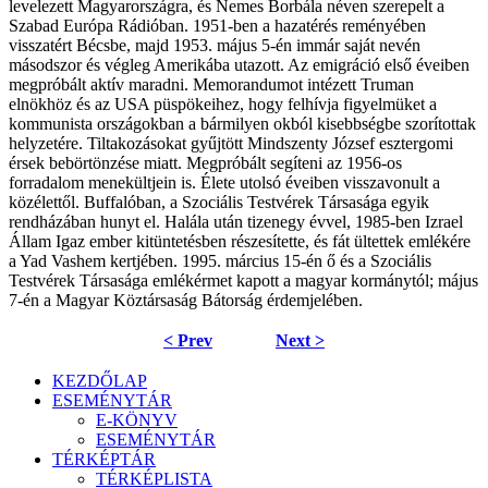
levelezett Magyarországra, és Nemes Borbála néven szerepelt a
Szabad Európa Rádióban. 1951-ben a hazatérés reményében
visszatért Bécsbe, majd 1953. május 5-én immár saját nevén
másodszor és végleg Amerikába utazott. Az emigráció első éveiben
megpróbált aktív maradni. Memorandumot intézett Truman
elnökhöz és az USA püspökeihez, hogy felhívja figyelmüket a
kommunista országokban a bármilyen okból kisebbségbe szorítottak
helyzetére. Tiltakozásokat gyűjtött Mindszenty József esztergomi
érsek bebörtönzése miatt. Megpróbált segíteni az 1956-os
forradalom menekültjein is. Élete utolsó éveiben visszavonult a
közélettől. Buffalóban, a Szociális Testvérek Társasága egyik
rendházában hunyt el. Halála után tizenegy évvel, 1985-ben Izrael
Állam Igaz ember kitüntetésben részesítette, és fát ültettek emlékére
a Yad Vashem kertjében. 1995. március 15-én ő és a Szociális
Testvérek Társasága emlékérmet kapott a magyar kormánytól; május
7-én a Magyar Köztársaság Bátorság érdemjelében.
< Prev
Next >
KEZDŐLAP
ESEMÉNYTÁR
E-KÖNYV
ESEMÉNYTÁR
TÉRKÉPTÁR
TÉRKÉPLISTA