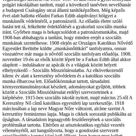
polgári iskolájában tanított, majd a következő tanévben nevelőtanár
a budapesti Csalogány utcai állami tanítóképzőben. Még képzős
évei alatt hallotta előadni Farkas Edith alapítványi hölgyet a
munkásnők védelméről, a patronázsról. Az előadás életre szóló
hatást tett rá, felkeltette érdeklődését a gyakorlati szociális munka
iránt. Győrben maga is bekapcsolódott a patronázsmunkába, majd
1908-ban abbahagyta a tanítást, hogy minden erejét a szociális
munkának szentelhesse. 1908 elején az Országos Katolikus Nővédő
Egyesület Berlinbe küldte „munkásnőtitkári” tanfolyamra, onnan
visszatérve már maga is nővédő szociális tanfolyam előadója. 1908.
november 19-én az elsők között lépett be a Farkas Edith által akkor
alapított – indulásakor az apácák és a világiak között helyett
elhelyezkedő – Szociális Missziótársulatba. Az elkövetkezendő
kilenc év alatt a keresztény nővédelem és a katolikus szociális
munka élharcosa lett. Előadókörutakat tartott, társadalmi
környezettanulmányokat készített, adományokat gyűjtött, többek
között a Szociális Missziótársulat erdélyi szervezeteinek a
kiépítésére. 1915-ben szociális iskolát nyitott, majd március 25-től A
Keresztény Nő című katolikus egyesületi lap szerkesztője. 1918
márciusában a lap neve Magyar Nőre változott, alcíme szerint A
keresztény feminizmus lapja. Maga is cikkek sorozatát publikálta az
újságban. A társadalom legnagyobb feszítőerejének a szociális
problémákat tartotta. Eltérően az arisztokratikus egyházi vezetés
véleményétől, azt hangsúlyozta, hogy a gondozást szervezett
szociálpolitika keretei közé kell állítani. Igen hamar meg kellett