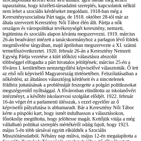
tapasztalnia, hogy közéleti-társadalmi szereplés, kapcsolatok nélkül
nem lehet a szociális kérdéseket megoldani. 1918-ban még a
Keresztényszocialista Párt tagja, de 1918. október 28-tól már az
általa szervezett Keresztény Női Tábor élén állt. Pártja a nők
országos és várospolitikai tevékenységét keresztény, nemzeti,
legitimista és szociális alapon kívánta megszervezni. 1919. március
26-án beadványt intézett a tanácskormányhoz a parlagon lévő földek
megművelése tárgyában, majd áprilisban megszervezte a XI. számú
termelőszövetkezetet. 1920. február 26-án a Keresztény Nemzeti
Egység Pártja vezetése a kiírt időközi választásra abszolút
többséggel elfogadta a párt hivatalos jelöltjének; március 25-én a
főváros I. kerületében nemzetgyűlési képviselővé választották. Ő lett
az első női képviselő Magyarország történetében. Felszólalásaiban a
nőkérdést, az általános választójog kérdéseit és a nincstelenek
földhöz juttatásának a problémáját feszegette a polgári politikusokat
megszégyenítő nyíltsággal. A fővárosban elindította az iskolanővéri
intézményt, a későbbi iskolaorvosi szolgálat elődjét. 1922. február
16-án véget ért a parlamenti ülésszak, s ezzel egyelőre az ő
képviselői pályafutása is abbamaradt. Bár a Keresztény Női Tábor
kérte a püspöki kart, hogy ismét indulhasson a választásokon,
főnöknője megtiltotta, hogy jelöltesse magát. Kettőjük vitája a még
vállalható politikai szereplés mértékéről odáig fajult, hogy 1923.
május 5-én több társával együtt elküldték a Szociális
Missziótársulatból. Néhány nap múlva, május 12-én megalapította a