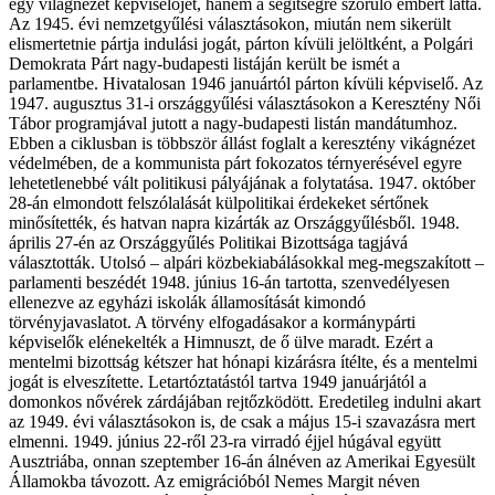
egy világnézet képviselőjét, hanem a segítségre szoruló embert látta.
Az 1945. évi nemzetgyűlési választásokon, miután nem sikerült
elismertetnie pártja indulási jogát, párton kívüli jelöltként, a Polgári
Demokrata Párt nagy-budapesti listáján került be ismét a
parlamentbe. Hivatalosan 1946 januártól párton kívüli képviselő. Az
1947. augusztus 31-i országgyűlési választásokon a Keresztény Női
Tábor programjával jutott a nagy-budapesti listán mandátumhoz.
Ebben a ciklusban is többször állást foglalt a keresztény vikágnézet
védelmében, de a kommunista párt fokozatos térnyerésével egyre
lehetetlenebbé vált politikusi pályájának a folytatása. 1947. október
28-án elmondott felszólalását külpolitikai érdekeket sértőnek
minősítették, és hatvan napra kizárták az Országgyűlésből. 1948.
április 27-én az Országgyűlés Politikai Bizottsága tagjává
választották. Utolsó – alpári közbekiabálásokkal meg-megszakított –
parlamenti beszédét 1948. június 16-án tartotta, szenvedélyesen
ellenezve az egyházi iskolák államosítását kimondó
törvényjavaslatot. A törvény elfogadásakor a kormánypárti
képviselők elénekelték a Himnuszt, de ő ülve maradt. Ezért a
mentelmi bizottság kétszer hat hónapi kizárásra ítélte, és a mentelmi
jogát is elveszítette. Letartóztatástól tartva 1949 januárjától a
domonkos nővérek zárdájában rejtőzködött. Eredetileg indulni akart
az 1949. évi választásokon is, de csak a május 15-i szavazásra mert
elmenni. 1949. június 22-ről 23-ra virradó éjjel húgával együtt
Ausztriába, onnan szeptember 16-án álnéven az Amerikai Egyesült
Államokba távozott. Az emigrációból Nemes Margit néven