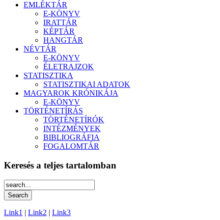
EMLÉKTÁR
E-KÖNYV
IRATTÁR
KÉPTÁR
HANGTÁR
NÉVTÁR
E-KÖNYV
ÉLETRAJZOK
STATISZTIKA
STATISZTIKAI ADATOK
MAGYAROK KRÓNIKÁJA
E-KÖNYV
TÖRTÉNETÍRÁS
TÖRTÉNETÍRÓK
INTÉZMÉNYEK
BIBLIOGRÁFIA
FOGALOMTÁR
Keresés a teljes tartalomban
Link1
|
Link2
|
Link3