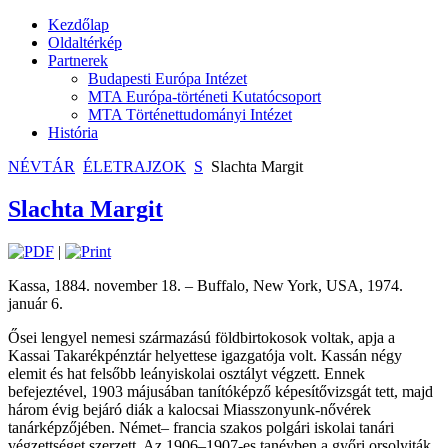
Kezdőlap
Oldaltérkép
Partnerek
Budapesti Európa Intézet
MTA Európa-történeti Kutatócsoport
MTA Történettudományi Intézet
História
NÉVTÁR
ÉLETRAJZOK
S
Slachta Margit
Slachta Margit
|
Kassa, 1884. november 18. – Buffalo, New York, USA, 1974.
január 6.
Ősei lengyel nemesi származású földbirtokosok voltak, apja a
Kassai Takarékpénztár helyettese igazgatója volt. Kassán négy
elemit és hat felsőbb leányiskolai osztályt végzett. Ennek
befejeztével, 1903 májusában tanítóképző képesítővizsgát tett, majd
három évig bejáró diák a kalocsai Miasszonyunk-nővérek
tanárképzőjében. Német– francia szakos polgári iskolai tanári
végzettséget szerzett. Az 1906–1907-es tanévben a győri orsolyiták