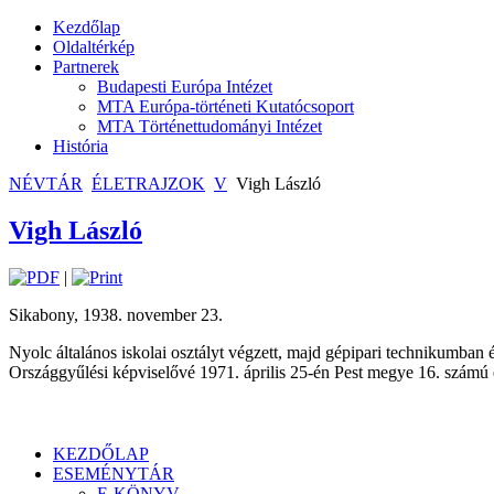
Kezdőlap
Oldaltérkép
Partnerek
Budapesti Európa Intézet
MTA Európa-történeti Kutatócsoport
MTA Történettudományi Intézet
História
NÉVTÁR
ÉLETRAJZOK
V
Vigh László
Vigh László
|
Sikabony, 1938. november 23.
Nyolc általános iskolai osztályt végzett, majd gépipari technikumban 
Országgyűlési képviselővé 1971. április 25-én Pest megye 16. számú 
KEZDŐLAP
ESEMÉNYTÁR
E-KÖNYV