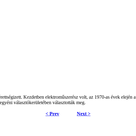
érettségizett. Kezdetben elektroműszerész volt, az 1970-as évek elején
egyéni választókerületében választották meg.
< Prev
Next >