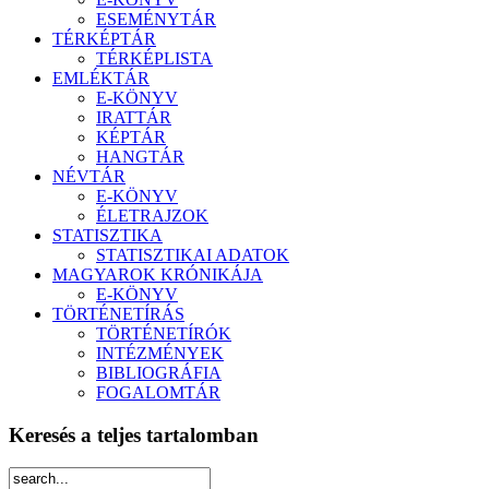
ESEMÉNYTÁR
TÉRKÉPTÁR
TÉRKÉPLISTA
EMLÉKTÁR
E-KÖNYV
IRATTÁR
KÉPTÁR
HANGTÁR
NÉVTÁR
E-KÖNYV
ÉLETRAJZOK
STATISZTIKA
STATISZTIKAI ADATOK
MAGYAROK KRÓNIKÁJA
E-KÖNYV
TÖRTÉNETÍRÁS
TÖRTÉNETÍRÓK
INTÉZMÉNYEK
BIBLIOGRÁFIA
FOGALOMTÁR
Keresés a teljes tartalomban