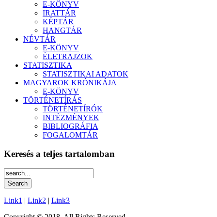
E-KÖNYV
IRATTÁR
KÉPTÁR
HANGTÁR
NÉVTÁR
E-KÖNYV
ÉLETRAJZOK
STATISZTIKA
STATISZTIKAI ADATOK
MAGYAROK KRÓNIKÁJA
E-KÖNYV
TÖRTÉNETÍRÁS
TÖRTÉNETÍRÓK
INTÉZMÉNYEK
BIBLIOGRÁFIA
FOGALOMTÁR
Keresés a teljes tartalomban
Link1
|
Link2
|
Link3
Copyright © 2018. All Rights Reserved.