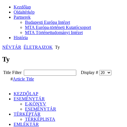
Kezdőlap
Oldaltérkép
Partnerek
Budapesti Európa Intézet
MTA Európa-történeti Kutatócsoport
MTA Történettudományi Intézet
História
NÉVTÁR
ÉLETRAJZOK
Ty
Ty
Title Filter
Display #
#
Article Title
KEZDŐLAP
ESEMÉNYTÁR
E-KÖNYV
ESEMÉNYTÁR
TÉRKÉPTÁR
TÉRKÉPLISTA
EMLÉKTÁR