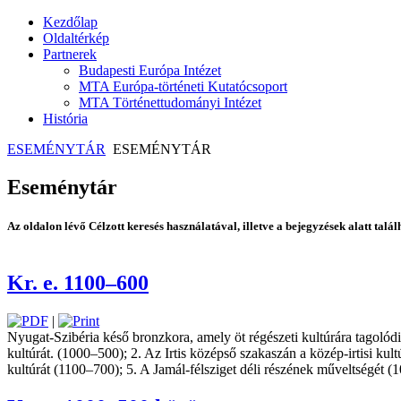
Kezdőlap
Oldaltérkép
Partnerek
Budapesti Európa Intézet
MTA Európa-történeti Kutatócsoport
MTA Történettudományi Intézet
História
ESEMÉNYTÁR
ESEMÉNYTÁR
Eseménytár
Az oldalon lévő Célzott keresés használatával, illetve a bejegyzések alatt tal
Kr. e. 1100–600
|
Nyugat-Szibéria késő bronzkora, amely öt régészeti kultúrára tagolódik.
kultúrát. (1000–500); 2. Az Irtis ­középső szakaszán a közép-irtisi ku
kultúrát (1100–700); 5. A ­Jamál-­félsziget déli részének műveltségét 