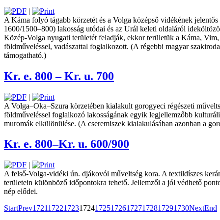
|
A Káma folyó tágabb körzetét és a Volga ­középső vidékének jelentős r
1600/1500–800) lakosság utódai és az Urál keleti oldaláról ideköltözö
Közép-Volga nyugati területét feladják, ekkor területük a Káma, Vim, 
földműveléssel, vadászattal foglalkozott. (A régebbi magyar szakirod
támogatható.)
Kr. e. 800 – Kr. u. 700
|
A Volga–Oka–Szura körzetében kialakult gorogyeci régészeti műveltség
földműveléssel foglalkozó lakosságának egyik legjellemzőbb kulturáli
muromák elkülönülése. (A cseremiszek kialakulásában azonban a gorogy
Kr. e. 800–Kr. u. 600/900
|
A felső-Volga-vidéki ún. djákovói műveltség kora. A textildíszes ker
területein különböző időpontokra tehető. Jellemzői a jól védhető pont
nép elődei.
Start
Prev
1721
1722
1723
1724
1725
1726
1727
1728
1729
1730
Next
End