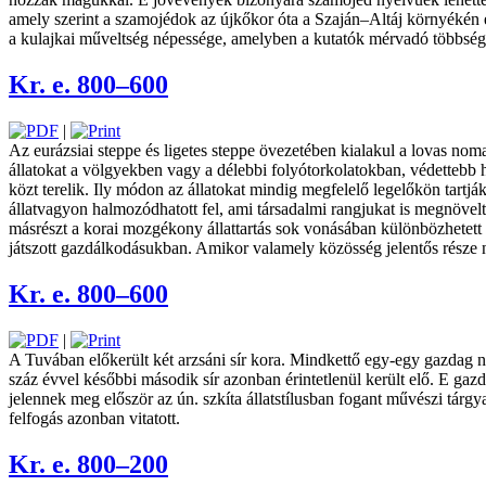
amely szerint a szamojédok az újkőkor óta a Szaján–Altáj környékén é
a kulajkai műveltség népessége, amelyben a kutatók mérvadó többsége
Kr. e. 800–600
|
Az eurázsiai steppe és ligetes steppe ­öve­zetében kialakul a lovas no
állatokat a völgyekben vagy a délebbi folyótorkolatokban, védettebb he
közt terelik. Ily módon az ­álla­tokat mindig megfelelő legelőkön ta
állat­vagyon halmozódhatott fel, ami társadalmi rangjukat is megnövelte
másrészt a korai mozgékony állattartás sok ­vonásában különbözhetett
játszott gazdálkodásukban. Amikor valamely közösség jelentős rész
Kr. e. 800–600
|
A Tuvában előkerült két ­arzsáni sír kora. Mindkettő egy-egy gazdag no
száz évvel későbbi második sír azonban érintetlenül került elő. E gazd
jelennek meg először az ún. szkíta állatstílusban fogant művészi tárgy
felfogás azonban vitatott.
Kr. e. 800–200