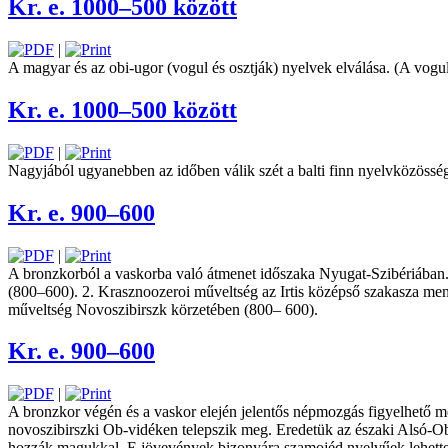
Kr. e. 1000–500 között
|
A magyar és az obi-ugor (vogul és osztják) nyelvek elválása. (A vogul
Kr. e. 1000–500 között
|
Nagyjából ugyanebben az ­időben válik szét a balti finn nyelvközösség
Kr. e. 900–600
|
A bronzkorból a vaskorba való átmenet időszaka Nyugat-Szibériában. A
(800–600). 2. Krasznoozeroi műveltség az Irtis középső szakasza m
műveltség Novoszibirszk körzetében (800– 600).
Kr. e. 900–600
|
A bronzkor végén és a vaskor elején jelentős népmozgás ­figyelhető me
novoszibirszki Ob-vidéken ­telepszik meg. Eredetük az északi Alsó-Ob v
hozzák magukkal. E jövevények bizonyára szamojéd nyelvűek lehettek, a