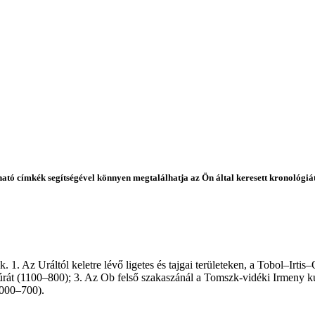
álható címkék segítségével könnyen megtalálhatja az Ön által keresett kronológiá
 1. Az Uráltól keletre lévő ligetes és tajgai ­terüle­teken, a Tobol–Irtis
ltúrát (1100–800); 3. Az Ob felső szakaszánál a Tomszk-vidéki Irmeny ku
(1000–700).