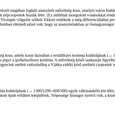
észét ­ma­gában foglaló ananyínói műveltség kora, amelyet rokon kultúrá
tt népcsoportok hozták létre. (Ez utóbbiak mongoloid vonásokkal rendel
Vicsegda völgyére szűkül. Ekkori emlékeik a még differenciálatlan perm
alomban elterjedt nézet volt, hogy az ananyínóiakban az ­ős­magyarságo
 kora, amely korai fázisában a textildíszes kerámia kultúrájának (→ 13
s jegye a gyékénydíszes kerámia. A műveltség késői ­sza­kaszán ­figye
eciek mellett valószínűleg a Vjátka-vidéki késő azelinói csoportok is 
ámia kultúrájának (→ 1300/1200–600/500) egyik változataként jön létre,
okon épült erődített települések. Népessége finnugor nyelvű volt, a köz