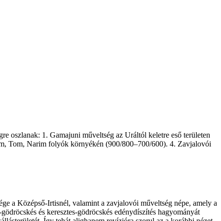
re oszlanak: 1. Gamajuni műveltség az Uráltól keletre eső területen
lim, Tom, Narim folyók környékén (900/800–700/600). 4. Zavjalovói
e a ­Középső-­Irtisnél, valamint a zavjalovói műveltség ­népe, amely a
űs-gödröcskés és ­keresztes-­gödröcskés edénydíszítés hagyományát
sterületét. Így ­tehát alighanem revízióra szorul az a korábbi nézet,