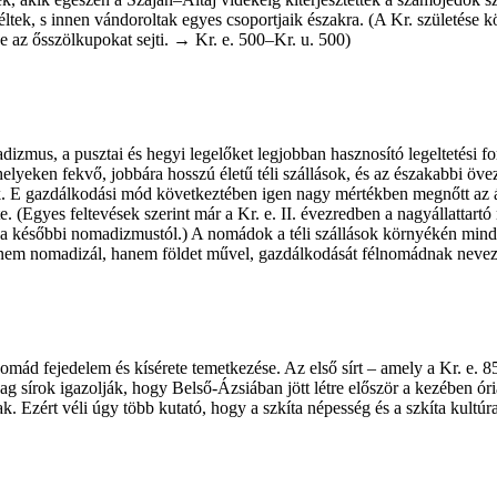
ltek, s innen vándoroltak egyes csoportjaik északra. (A Kr. születése
 az ősszölkupokat sejti. → Kr. e. 500–Kr. u. 500)
madizmus, a pusztai és hegyi legelőket legjobban hasznosító legeltetési f
lyeken fekvő, jobbára hosszú életű téli szállások, és az északabbi övezet
rtják. E ­gazdálkodási mód következtében igen nagy mértékben megnőtt a
. (Egyes feltevések szerint már a Kr. e. II. évezredben a ­nagy­állattart
 a későbbi nomadizmustól.) A nomádok a téli szállások környékén mindig
e nem nomadizál, hanem földet művel, gazdálkodását félnomádnak neve
mád fejedelem és kísérete temetkezése. Az első sírt – amely a Kr. e. 85
ag sírok igazolják, hogy Belső-Ázsiában jött létre először a kezében óri
ak. Ezért véli úgy több kutató, hogy a szkíta népesség és a szkíta kultú