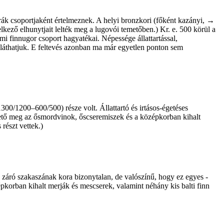
k csoportjaként ­ér­telmeznek. A helyi bronzkori (főként ­ka­zányi, →
kező elhunytjait lelték meg a lugovói temetőben.) Kr. e. 500 körül a
i finnugor csoport hagyatékai. Népessége állattartással,
t láthatjuk. E feltevés azonban ma már egyetlen ponton sem
00/1200–600/500) része volt. Állattartó és irtásos-égetéses
lhető meg az ősmordvinok, őscseremiszek és a középkorban kihalt
részt vettek.)
 záró szakaszának kora ­bizonytalan, de valószínű, hogy ez egyes ­
épkorban kihalt merják és mescserek, valamint néhány kis balti finn