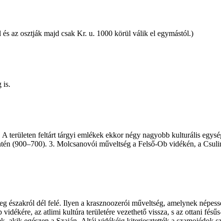
 és az osztják majd csak Kr. u. 1000 körül válik el egymástól.)
 is.
 területen feltárt tárgyi emlékek ekkor négy nagyobb kulturális egység
entén (900–700). 3. Molcsanovói műveltség a Felső-Ob vidékén, a Csu
g északról dél felé. Ilyen a krasznoozerói műveltség, amelynek népesség
idékére, az atlimi kultúra területére vezethető vissza, s az ottani fés
kik egészen a Szaján–Altáj vidékéig kiterjesztették a szamojédok szállá