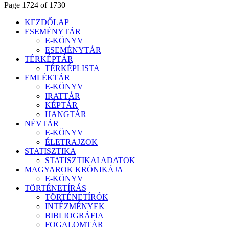
Page 1724 of 1730
KEZDŐLAP
ESEMÉNYTÁR
E-KÖNYV
ESEMÉNYTÁR
TÉRKÉPTÁR
TÉRKÉPLISTA
EMLÉKTÁR
E-KÖNYV
IRATTÁR
KÉPTÁR
HANGTÁR
NÉVTÁR
E-KÖNYV
ÉLETRAJZOK
STATISZTIKA
STATISZTIKAI ADATOK
MAGYAROK KRÓNIKÁJA
E-KÖNYV
TÖRTÉNETÍRÁS
TÖRTÉNETÍRÓK
INTÉZMÉNYEK
BIBLIOGRÁFIA
FOGALOMTÁR