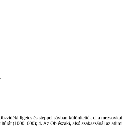
t
–Ob-vidéki ligetes és steppei sávban különítették el a mezsovkai
ltúrát (1000–­600); 4. Az Ob északi, alsó szakaszánál az atlimi