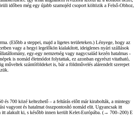
 körüli időben még egy újabb szamojéd csoport költözik a Felső-Obhoz,
orma. (Előbb a steppei, majd a ligetes területeken.) Lényege, hogy az
ben vagy a hegyi ­legelőkön kialakított, ideiglenes nyári ­szállások
z állatállomány, egy-egy nemzetség vagy nagycsalád kezén hatalmas ­
ó népek is ­nomád életmódot folytattak, ez azonban egyrészt vitatható,
 műveltek szántóföldeket is, bár a földművelés alárendelt szerepet
zzük.
0 és 700 közé keltezhető – a feltárás előtt már kirabolták, a mintegy
ási vagyont és hatalmat összpontosító nomád elit. Ugyan­csak itt
ra itt alakult ki, s később innen került Kelet-Európába. (→ 700–200) E