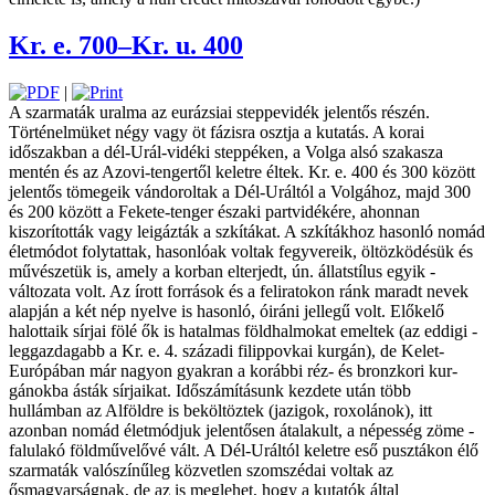
Kr. e. 700–Kr. u. 400
|
A szarmaták uralma az eurázsiai ­steppe­vidék jelentős részén.
Történelmüket négy vagy öt fázisra osztja a kutatás. A korai
időszakban a dél-Urál-vidéki steppéken, a Volga alsó szakasza
mentén és az Azovi-tengertől keletre éltek. Kr. e. 400 és 300 között
jelentős tömegeik vándoroltak a Dél-Uráltól a Volgához, majd 300
és 200 között a Fekete-­tenger északi partvidékére, ahonnan
kiszorították vagy leigázták a szkítákat. A szkítákhoz hasonló nomád
­élet­módot folytattak, hasonlóak voltak fegyvereik, öltözködésük és
művészetük is, amely a korban elterjedt, ún. állatstílus egyik ­
változata volt. Az írott források és a ­fel­iratokon ránk maradt nevek
alapján a két nép nyelve is hasonló, óiráni jellegű volt. Előkelő
halottaik sírjai fölé ők is hatalmas földhalmokat emeltek (az eddigi ­
leggaz­dagabb a Kr. e. 4. századi filippovkai kurgán), de Kelet-
Európában már nagyon gyakran a korábbi réz- és bronzkori ­kur­
gánokba ásták sírjaikat. Időszámításunk kezdete után több
hullámban az Alföldre is beköltöztek (jazigok, roxolánok), itt
azonban nomád életmódjuk jelentősen ­átalakult, a népesség zöme ­
falu­lakó földművelővé vált. A Dél-Uráltól keletre eső pusztákon élő
szarmaták valószínűleg ­közvetlen szomszédai voltak az
ősmagyarságnak, de az is meglehet, hogy a kutatók által