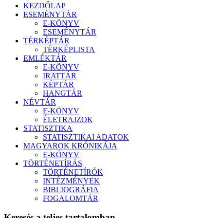
KEZDŐLAP
ESEMÉNYTÁR
E-KÖNYV
ESEMÉNYTÁR
TÉRKÉPTÁR
TÉRKÉPLISTA
EMLÉKTÁR
E-KÖNYV
IRATTÁR
KÉPTÁR
HANGTÁR
NÉVTÁR
E-KÖNYV
ÉLETRAJZOK
STATISZTIKA
STATISZTIKAI ADATOK
MAGYAROK KRÓNIKÁJA
E-KÖNYV
TÖRTÉNETÍRÁS
TÖRTÉNETÍRÓK
INTÉZMÉNYEK
BIBLIOGRÁFIA
FOGALOMTÁR
Keresés a teljes tartalomban