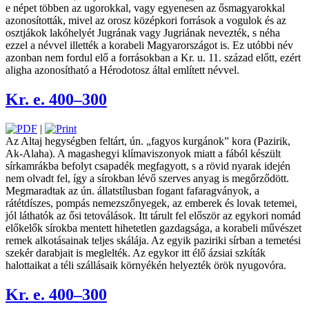
e népet többen az ugorokkal, vagy egyenesen az ősmagyarokkal
azonosították, mivel az orosz középkori források a vogulok és az
osztjákok lakóhelyét Jugrának vagy Jugriá­nak nevezték, s néha
ezzel a névvel illették a ­kora­beli Magyarországot is. Ez utóbbi név
azonban nem fordul elő a forrásokban a Kr. u. 11. század előtt, ezért
aligha azonosítható a Hérodotosz által említett névvel.
Kr. e. 400–300
|
Az Altaj hegységben feltárt, ún. „fagyos kurgánok” kora (Pazirik,
Ak-Alaha). A ­magashegyi klímaviszonyok miatt a fából készült
sírkamrákba befolyt csapadék megfagyott, s a rövid nyarak idején
nem olvadt fel, így a sírokban lévő szerves anyag is meg­őrződött.
Megmaradtak az ún. állatstílusban fogant fafaragványok, a
rátétdíszes, pompás nemezszőnyegek, az emberek és lovak tetemei,
jól láthatók ­az ősi tetoválások. Itt tárult fel először az egykori nomád
előkelők sírokba mentett hihetetlen gazdagsága, a korabeli művészet
remek alkotásainak teljes skálája. Az egyik paziriki sírban a temetési
szekér ­darabjait is meglelték. Az egykor itt élő ázsiai szkíták
halottaikat a téli szállásaik környékén helyezték örök nyugovóra.
Kr. e. 400–300