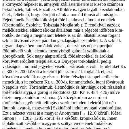
a környező népeket is, amelyek ­szállás­területére is kisebb számban
beköltöztek, többek között az Alföldre is. Igen tagolt társadalomban
éltek, feltehető, hogy létrejött náluk a nomád típusú államiság is.
Fejedelmeik és előkelőik sírjai fölé hatalmas halmokat emeltek
(Csertomlik, Szoloha, Tolsztaja Mogila stb.). E rendkívül gazdag
mellékletekkel ellátott sírokat ­általában már a ­régebbi időkben ­kira­
bolták, de még a megmaradt leletek is az ún. állatstílusban ­fogant
szkíta ­ötvös­művészet páratlan gazdagságát szemléltetik. A szkíták
ugyan alapvetően nomádok ­voltak, de számos népcsoportjuk
földművelő volt, jelentős mennyiségű ­gabonát szállítottak a
görögöknek. Sok nagy alapterületű, földsáncokkal és árokkal
körülvett erődített településük, a Dnyeper torkolatánál pedig
valóságos – nomád jegyeket viselő – városuk is volt. Területüket Kr.
e. 300 és 200 között a ­keletről jött szarmaták foglalták el, ezt
követően a szkíták nagy része a Krím félsziget steppei területeire
menekült, s itt egészen Kr. u. 300-ig fennmaradtak, itteni ­fővárosuk
Neapolis volt. Történelmük, életmódjuk és hitviláguk sok részletét a
­tör­ténetírás atyja, a görög Hérodotosz (kb. Kr. e. 484–426) műve
őrizte meg az utókor számára. (A középkorban az ­európai
történetírás egyöntetű felfogása szerint minden keletről jött nép
[hunok, avarok, ­ma­gyarok] Szkítiából indult nyugati ­vándor­útjára.
Ezt a nézetet veszi át a magyar Anonymus [→ 1210 körül], Kézai
Simon [→ 1282–1285 körül] és a későbbi krónikaírók is. Innen
táplálkozott később a magyarok szittya eredetének tudálékos
elmélete is, amely a hun eredet mítoszával fonódott egybe.)