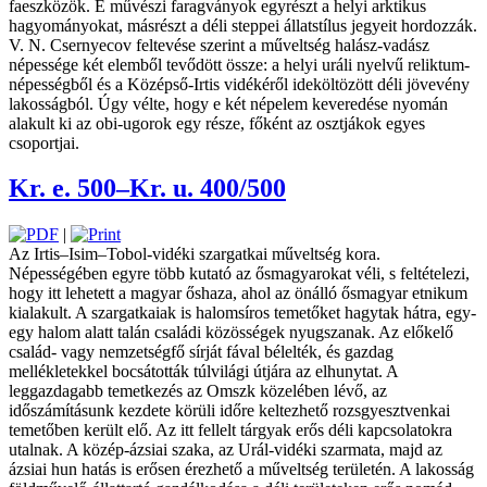
faeszközök. E művészi faragványok egyrészt a helyi arktikus
hagyományokat, másrészt a déli steppei állatstílus jegyeit hordozzák.
V. N. Csernyecov ­fel­tevése szerint a műveltség halász-vadász
népessége két elemből ­tevődött össze: a helyi uráli nyelvű ­reliktum­
népességből és a Középső-Irtis vidékéről ideköltözött déli jövevény
lakosságból. Úgy vélte, hogy e két népelem keveredése nyomán
alakult ki az obi-ugorok egy része, ­főként az osztjákok egyes
csoportjai.
Kr. e. 500–Kr. u. 400/500
|
Az Irtis–Isim–Tobol-vidéki szargatkai műveltség kora.
Népességében egyre több ­kutató az ősmagyarokat véli, s feltételezi,
hogy itt lehetett a magyar őshaza, ahol az önálló ősmagyar etnikum
kialakult. A szargatkaiak is halomsíros temetőket hagytak hátra, egy-
egy halom alatt talán családi közösségek nyugszanak. Az ­elő­kelő
család- vagy nemzetségfő sírját fával bélelték, és gazdag
mellékletekkel bocsátották túlvilági útjára az elhunytat. A
leggazdagabb temetkezés az Omszk közelében lévő, az
időszámításunk kezdete körüli időre keltezhető rozsgyesztvenkai
temetőben került elő. Az itt fellelt tárgyak erős déli kapcsolatokra
utalnak. A közép-ázsiai szaka, az Urál-vidéki ­szarmata, majd az
ázsiai hun hatás is ­erősen érezhető a műveltség területén. A lakosság