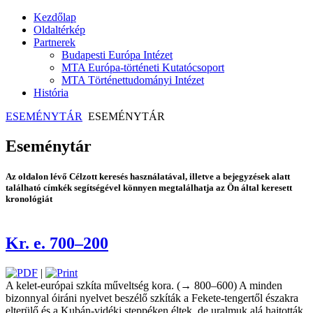
Kezdőlap
Oldaltérkép
Partnerek
Budapesti Európa Intézet
MTA Európa-történeti Kutatócsoport
MTA Történettudományi Intézet
História
ESEMÉNYTÁR
ESEMÉNYTÁR
Eseménytár
Az oldalon lévő Célzott keresés használatával, illetve a bejegyzések alatt
található címkék segítségével könnyen megtalálhatja az Ön által keresett
kronológiát
Kr. e. 700–200
|
A kelet-európai szkíta műveltség kora. (→ 800–600) A minden
bizonnyal óiráni nyelvet beszélő szkíták a Fekete-tengertől északra
elterülő és a Kubán-vidéki steppéken éltek, de uralmuk alá hajtották