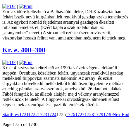
|
Erre az időre keltezhető a Balhas-tótól délre, Dél-Kazahsztánban
feltárt Isszik nevű kurgánban lelt ­rend­kívül gazdag szaka temetkezés
is. Az egykori nomád fejedelmet arannyal gazdagon ékesített
ruhában temették el. (Ezért kapta a szakirodalomban az
„aranyember” nevet.) A sírban lelt ezüstcsészén ­rovásszerű,
viszonylag hosszú felirat van, amit azonban még nem fejtettek meg.
Kr. e. 400–300
|
Kr. e. 4. századra keltezhető az 1990-es évek végén a dél-uráli
steppén, Orenburg közelében feltárt, ugyancsak rendkívül gazdag
mellékletű filippovkai szarmata halomsír. Az arany- és ­ezüst­
tárgyakban bővelkedő mellékletből különösen figyelemre méltóak
az eddig páratlan szarvasszobrok, amelyekből 26 darabot találtak.
Fából faragták ki az állatok alakját, majd vékony aranylemezzel
fedték azok felületét. A filippovkai ­ötvös­tárgyak átmeneti stílust
képviselnek az ­európai és a paziriki emlékek között.
Start
Prev
1721
1722
1723
1724
1725
1726
1727
1728
1729
1730
Next
End
Page 1725 of 1730