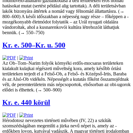
földművelő-állattartó gazdálkodása a déli területeken erős nomád
hatásokat mutat (sertést például alig tartottak). A déli területsávban
lakók bizonyára áttértek a nomád vagy félnomád ­állat­tartásra. (→
800–600) A késői időszakban a népesség nagy része – főképpen a ­
mozgékonyabb életmódot folytatók – az Urál nyugati oldalára
vándoroltak, ahol a kusnarenkovói kultúra létrehozóit ­lát­hatjuk
bennük. (→ 550–750)
Kr. e. 500–Kr. u. 500
|
Az Ob–Tom–Narim folyók környéki erdős-­mocsaras területeken
kialakult kulajkai régészeti műveltség kora, amely később óriási
területeken terjedt el a Felső-Ob, a Felső- és Középső-Irtis, Baraba
és az ­Alsó-Ob vidékén. Népességét a kutatás főként ősszamojédnak
véli, de ­perem­területein más népcsoportok, elsősorban az obi-ugorok
elődei is élhettek. (→ 500–900)
Kr. e. 440 körül
|
Hérodotosz nevezetes történeti művében (IV, 22) a szkíták
szomszédságában megemlíti a jürka nevű népet is, amely az ­
erdőkben lovon, kutyával vadászik. A magyar történeti irodalomban