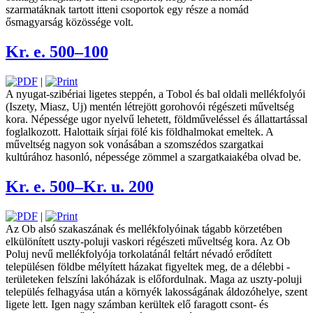
szarmatáknak tartott itteni csoportok egy része a nomád
ősmagyarság közössége volt.
Kr. e. 500–100
|
A nyugat-szibériai ligetes steppén, a Tobol és bal oldali mellékfolyói
(Iszety, Miasz, Uj) mentén létrejött gorohovói régészeti műveltség
kora. Népessége ugor nyelvű ­lehetett, földműveléssel és állattartással
foglalkozott. Halottaik sírjai fölé kis földhalmokat emeltek. A
műveltség nagyon sok vonásában a szomszédos ­szargatkai
kultúrához hasonló, népessége zömmel a szargatkaiakéba olvad be.
Kr. e. 500–Kr. u. 200
|
Az Ob alsó szakaszának és mellékfolyóinak tágabb körzetében
elkülönített ­uszty-­poluji vaskori régészeti műveltség kora. Az Ob
Poluj nevű mellékfolyója torkolatánál feltárt névadó erődített
településen földbe mélyített házakat figyeltek meg, de a délebbi ­
területeken felszíni lakóházak is előfordulnak. Maga az uszty-poluji
település felhagyása után a környék ­lakos­ságának áldozóhelye, szent
ligete lett. Igen nagy számban kerültek elő faragott csont- és